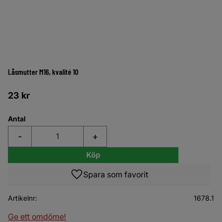
Låsmutter M16, kvalité 10
23
kr
Antal
-
+
Köp
Lägg till i favoriter
Artikelnr
1678.1
Ge ett omdöme!