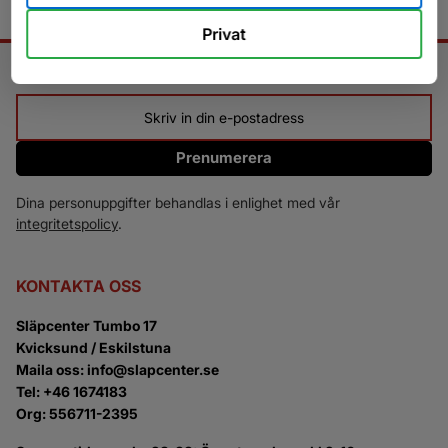
Privat
NYHETSBREV
Prenumerera
Dina personuppgifter behandlas i enlighet med vår
integritetspolicy
.
KONTAKTA OSS
Släpcenter Tumbo 17
Kvicksund / Eskilstuna
Maila oss: info@slapcenter.se
Tel: +46 1674183
Org: 556711-2395