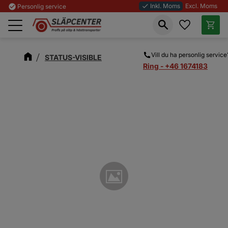
Inkl. Moms
Excl. Moms
check_circle
Personlig service
done
Favoriter
Kundva
Meny
Vill du ha personlig service
STATUS-VISIBLE
Ring - +46 1674183