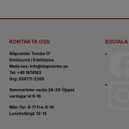
KONTAKTA OSS
SOCIALA
Släpcenter Tumbo 17
Kvicksund / Eskilstuna
Maila oss: info@slapcenter.se
Tel: +46 1674183
Org: 556711-2395
Sommartider vecka 28-33: Öppet
vardagar kl 9-16
Mån-Tor: 8-17 Fre: 8-16
Lunchstängt: 12-13