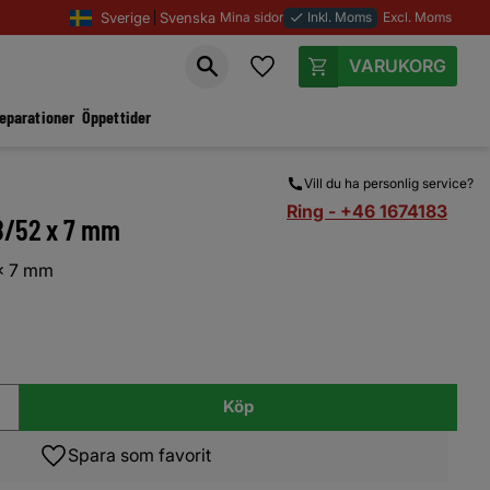
Sverige
Svenska
Mina sidor
Inkl. Moms
Excl. Moms
done
Favoriter
Kundvagn
reparationer
Öppettider
Vill du ha personlig service?
Ring - +46 1674183
8/52 x 7 mm
x 7 mm
Köp
Lägg till i favoriter