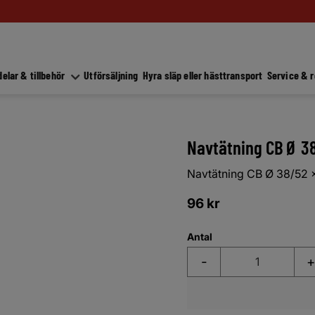
elar & tillbehör
Utförsäljning
Hyra släp eller hästtransport
Service & 
Navtätning CB Ø 3
Navtätning CB Ø 38/52 
96
kr
Antal
-
+