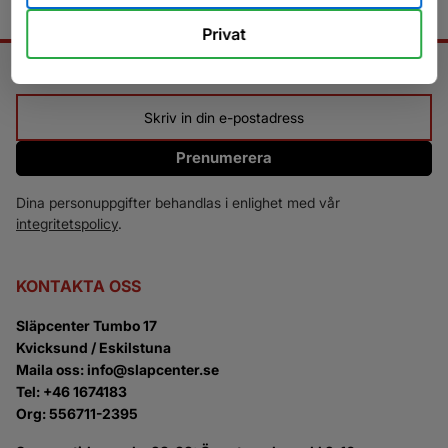
Privat
NYHETSBREV
Prenumerera
Dina personuppgifter behandlas i enlighet med vår
integritetspolicy
.
KONTAKTA OSS
Släpcenter Tumbo 17
Kvicksund / Eskilstuna
Maila oss: info@slapcenter.se
Tel: +46 1674183
Org: 556711-2395