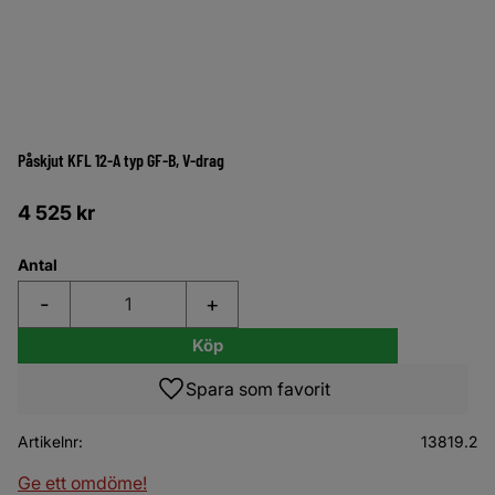
Påskjut KFL 12-A typ GF-B, V-drag
4 525
kr
Antal
-
+
Köp
Lägg till i favoriter
Artikelnr
13819.2
Ge ett omdöme!