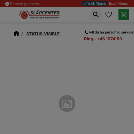
Inkl. Moms
Excl. Moms
check_circle
Personlig service
done
Favoriter
Kundva
Meny
Vill du ha personlig service
STATUS-VISIBLE
Ring - +46 1674183