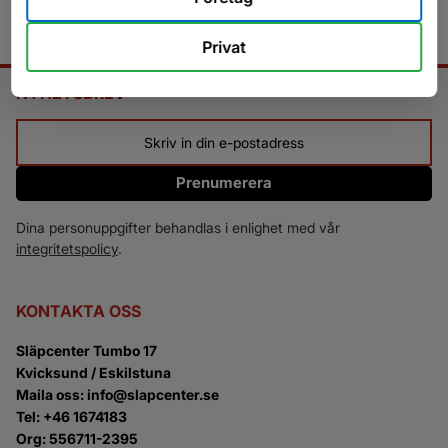
Privat
NYHETSBREV
Prenumerera
Dina personuppgifter behandlas i enlighet med vår
integritetspolicy
.
KONTAKTA OSS
Släpcenter Tumbo 17
Kvicksund / Eskilstuna
Maila oss: info@slapcenter.se
Tel: +46 1674183
Org: 556711-2395