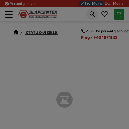
Inkl. Moms
Excl. Moms
check_circle
Personlig service
done
Favoriter
Kundva
Meny
Vill du ha personlig service
STATUS-VISIBLE
Ring - +46 1674183