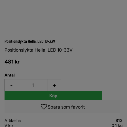
Positionslykta Hella, LED 10-33V
Positionslykta Hella, LED 10-33V
481
kr
Antal
-
+
Köp
Lägg till i favoriter
Artikelnr
813
Vikt
0,1 kg