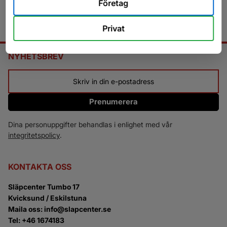
Företag
Privat
NYHETSBREV
Prenumerera
Dina personuppgifter behandlas i enlighet med vår
integritetspolicy
.
KONTAKTA OSS
Släpcenter Tumbo 17
Kvicksund / Eskilstuna
Maila oss: info@slapcenter.se
Tel: +46 1674183