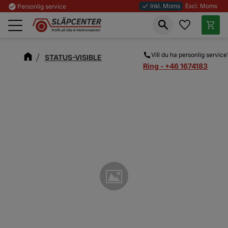
Inkl. Moms
Excl. Moms
check_circle
Personlig service
done
Favoriter
Kundva
Meny
Vill du ha personlig service
STATUS-VISIBLE
Ring - +46 1674183