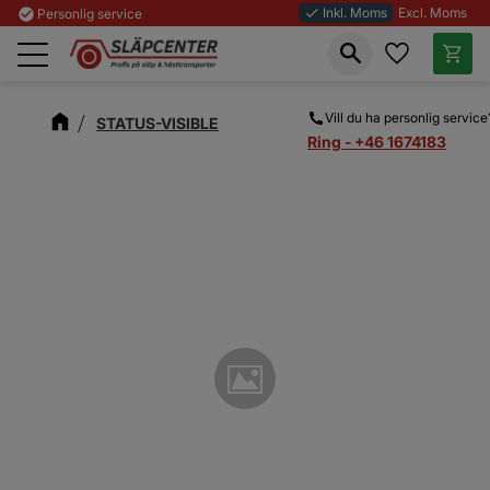
Inkl. Moms
Excl. Moms
check_circle
Personlig service
done
Favoriter
Kundva
Meny
Vill du ha personlig service
STATUS-VISIBLE
Ring - +46 1674183