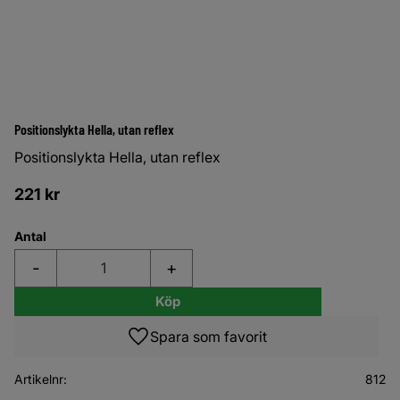
Positionslykta Hella, utan reflex
Positionslykta Hella, utan reflex
221
kr
Antal
-
+
Köp
Lägg till i favoriter
Artikelnr
812