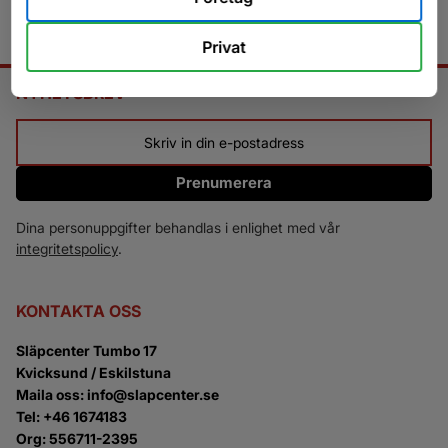
Privat
NYHETSBREV
Prenumerera
Dina personuppgifter behandlas i enlighet med vår
integritetspolicy
.
KONTAKTA OSS
Släpcenter Tumbo 17
Kvicksund / Eskilstuna
Maila oss: info@slapcenter.se
Tel: +46 1674183
Org: 556711-2395