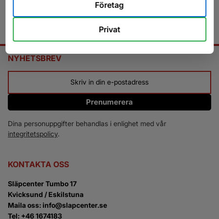
Företag
Privat
NYHETSBREV
Prenumerera
Dina personuppgifter behandlas i enlighet med vår
integritetspolicy
.
KONTAKTA OSS
Släpcenter Tumbo 17
Kvicksund / Eskilstuna
Maila oss: info@slapcenter.se
Tel: +46 1674183