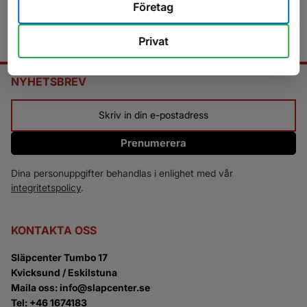
Företag
Privat
NYHETSBREV
Prenumerera
Dina personuppgifter behandlas i enlighet med vår
integritetspolicy
.
KONTAKTA OSS
Släpcenter Tumbo 17
Kvicksund / Eskilstuna
Maila oss: info@slapcenter.se
Tel: +46 1674183