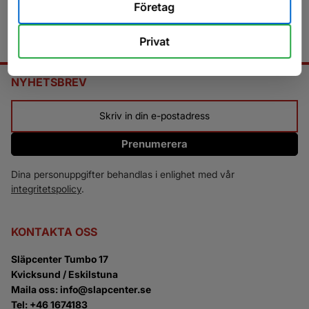
Företag
Privat
NYHETSBREV
Prenumerera
Dina personuppgifter behandlas i enlighet med vår
integritetspolicy
.
KONTAKTA OSS
Släpcenter Tumbo 17
Kvicksund / Eskilstuna
Maila oss: info@slapcenter.se
Tel: +46 1674183