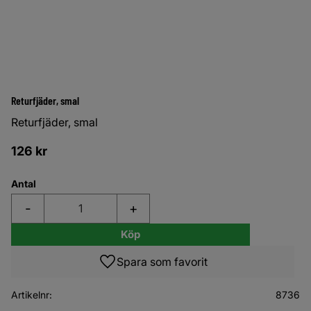
Returfjäder, smal
Returfjäder, smal
126
kr
Antal
-
+
Köp
Lägg till i favoriter
Artikelnr
8736