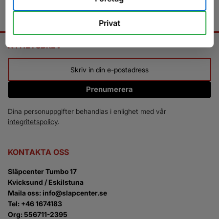
Privat
NYHETSBREV
Prenumerera
Dina personuppgifter behandlas i enlighet med vår
integritetspolicy
.
KONTAKTA OSS
Släpcenter Tumbo 17
Kvicksund / Eskilstuna
Maila oss: info@slapcenter.se
Tel: +46 1674183
Org: 556711-2395