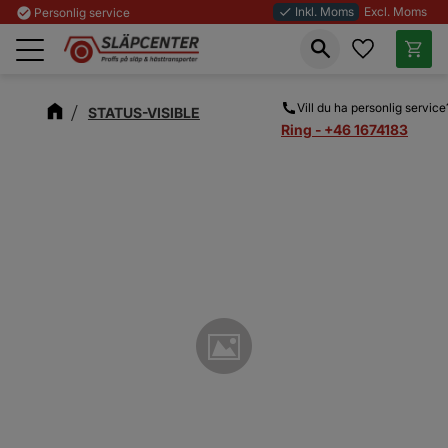
Inkl. Moms
Excl. Moms
check_circle
Personlig service
done
Favoriter
Kundva
Meny
Vill du ha personlig service
STATUS-VISIBLE
Ring - +46 1674183