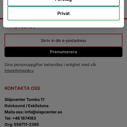
Privat
NYHETSBREV
Prenumerera
Dina personuppgifter behandlas i enlighet med vår
integritetspolicy
.
KONTAKTA OSS
Släpcenter Tumbo 17
Kvicksund / Eskilstuna
Maila oss: info@slapcenter.se
Tel: +46 1674183
Org: 556711-2395