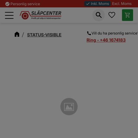
Inkl. Moms
Excl. Moms
check_circle
Personlig service
done
Favoriter
Kundva
Meny
Vill du ha personlig service
STATUS-VISIBLE
Ring - +46 1674183