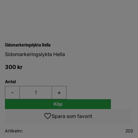
Sidomarkeringslykta Hella
Sidomarkeringslykta Hella
300
kr
Antal
-
+
Köp
Lägg till i favoriter
Artikelnr
202