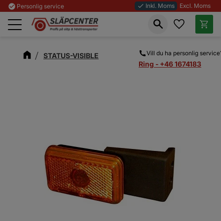
Inkl. Moms
Excl. Moms
check_circle
Personlig service
done
Favoriter
Kundva
Meny
Vill du ha personlig service
STATUS-VISIBLE
Ring - +46 1674183