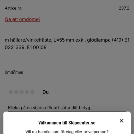
Artikelnr
237.2
Ge ett omdöme!
m hållare/vinkelfäste, L=55 mm exkl. glödlampa (419) E1
0221339, E1 00108
Omdömen
Du
Klicka på en stjärna för att sätta ditt betyg
Välkommen till Släpcenter.se
Vill du handla som företag eller privatperson?