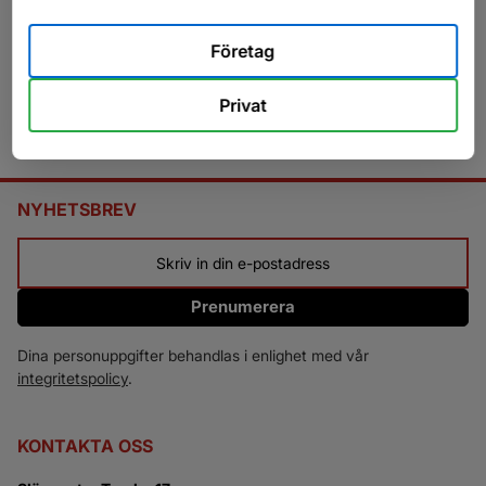
Företag
Privat
NYHETSBREV
Prenumerera
Dina personuppgifter behandlas i enlighet med vår
integritetspolicy
.
KONTAKTA OSS