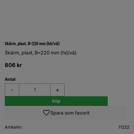
Skärm, plast, B=220 mm (hö/vä)
Skärm, plast, B=220 mm (hö/vä)
806
kr
Antal
-
+
Köp
Lägg till i favoriter
Artikelnr
11222