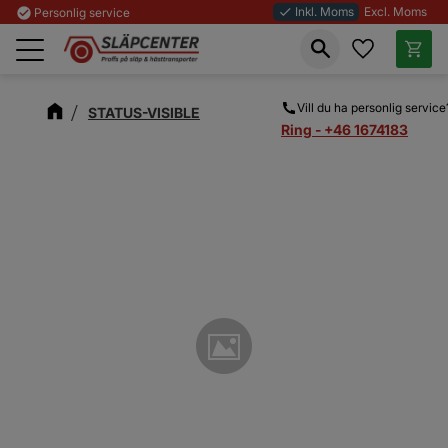
Inkl. Moms
Excl. Moms
check_circle
Personlig service
done
Favoriter
Kundva
Meny
Vill du ha personlig service
STATUS-VISIBLE
Ring - +46 1674183