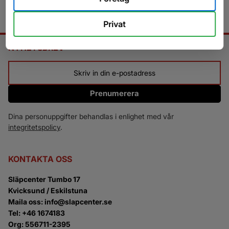
Privat
NYHETSBREV
Prenumerera
Dina personuppgifter behandlas i enlighet med vår
integritetspolicy
.
KONTAKTA OSS
Släpcenter Tumbo 17
Kvicksund / Eskilstuna
Maila oss: info@slapcenter.se
Tel: +46 1674183
Org: 556711-2395