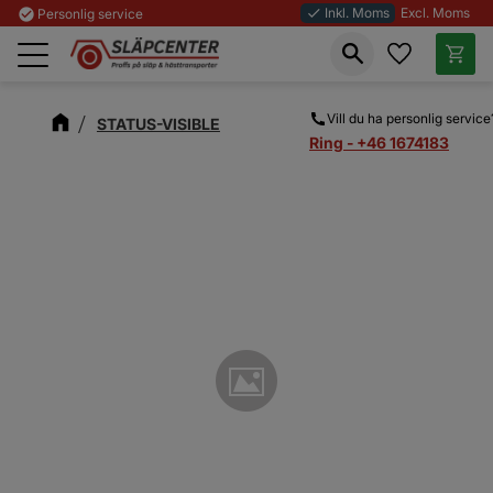
Inkl. Moms
Excl. Moms
check_circle
Personlig service
done
Favoriter
Kundva
Meny
Vill du ha personlig service
STATUS-VISIBLE
Ring - +46 1674183