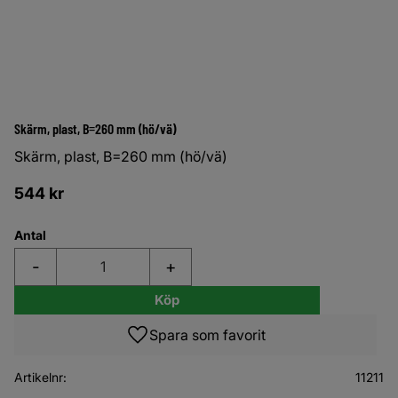
Skärm, plast, B=260 mm (hö/vä)
Skärm, plast, B=260 mm (hö/vä)
544
kr
Antal
-
+
Köp
Lägg till i favoriter
Artikelnr
11211