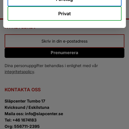
Privat
NYHETSBREV
Prenumerera
Dina personuppgifter behandlas i enlighet med vår
integritetspolicy
.
KONTAKTA OSS
Släpcenter Tumbo 17
Kvicksund / Eskilstuna
Maila oss: info@slapcenter.se
Tel: +46 1674183
Org: 556711-2395