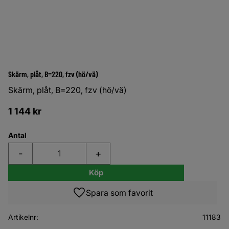
Skärm, plåt, B=220, fzv (hö/vä)
Skärm, plåt, B=220, fzv (hö/vä)
1 144
kr
Antal
-
+
Köp
Lägg till i favoriter
Artikelnr
11183