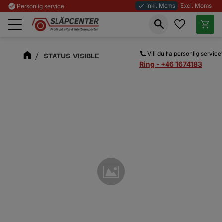
Inkl. Moms
Excl. Moms
check_circle
Personlig service
done
Favoriter
Kundva
Meny
Vill du ha personlig service
STATUS-VISIBLE
Ring - +46 1674183