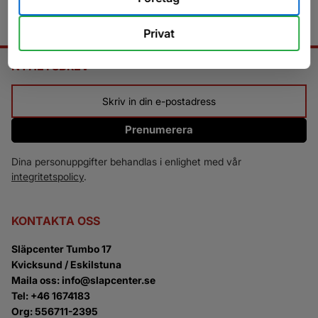
Privat
NYHETSBREV
Prenumerera
Dina personuppgifter behandlas i enlighet med vår
integritetspolicy
.
KONTAKTA OSS
Släpcenter Tumbo 17
Kvicksund / Eskilstuna
Maila oss: info@slapcenter.se
Tel: +46 1674183
Org: 556711-2395