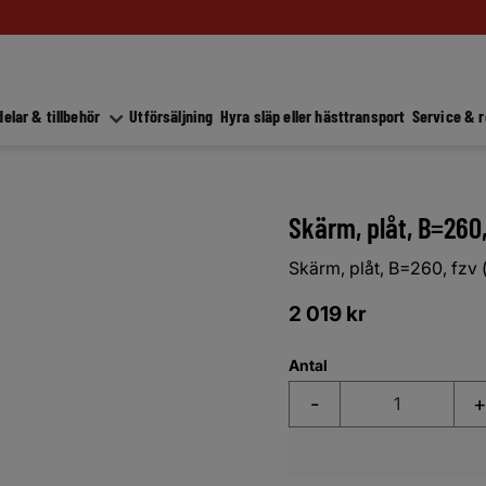
elar & tillbehör
Utförsäljning
Hyra släp eller hästtransport
Service & 
Skärm, plåt, B=260,
Skärm, plåt, B=260, fzv 
2 019
kr
Antal
-
+