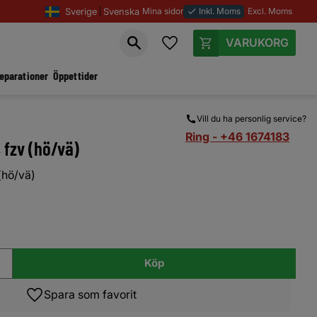
Sverige
Svenska
Mina sidor
Inkl. Moms
Excl. Moms
done
Favoriter
Kundvagn
reparationer
Öppettider
Vill du ha personlig service?
Ring - +46 1674183
 fzv (hö/vä)
(hö/vä)
Köp
Lägg till i favoriter