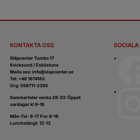
KONTAKTA OSS
SOCIALA
Släpcenter Tumbo 17
Kvicksund / Eskilstuna
Maila oss: info@slapcenter.se
Tel: +46 1674183
Org: 556711-2395
Sommartider vecka 28-33: Öppet
vardagar kl 9-16
Mån-Tor: 8-17 Fre: 8-16
Lunchstängt: 12-13