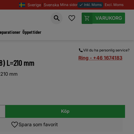
Sverige
Svenska
Mina sidor
Inkl. Moms
Excl. Moms
done
Favoriter
Kundvagn
reparationer
Öppettider
Vill du ha personlig service?
Ring - +46 1674183
28) L=210 mm
L=210 mm
Köp
Lägg till i favoriter