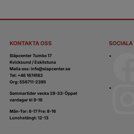
KONTAKTA OSS
SOCIALA
Släpcenter Tumbo 17
Kvicksund / Eskilstuna
Maila oss: info@slapcenter.se
Tel: +46 1674183
Org: 556711-2395
Sommartider vecka 28-33: Öppet
vardagar kl 9-16
Mån-Tor: 8-17 Fre: 8-16
Lunchstängt: 12-13