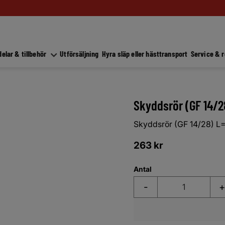
elar & tillbehör
Utförsäljning
Hyra släp eller hästtransport
Service & 
Skyddsrör (GF 14/
Skyddsrör (GF 14/28) 
263
kr
Antal
-
+