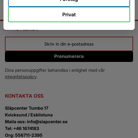
Privat
NYHETSBREV
Prenumerera
Dina personuppgifter behandlas i enlighet med vår
integritetspolicy
.
KONTAKTA OSS
Släpcenter Tumbo 17
Kvicksund / Eskilstuna
Maila oss: info@slapcenter.se
Tel: +46 1674183
Org: 556711-2395