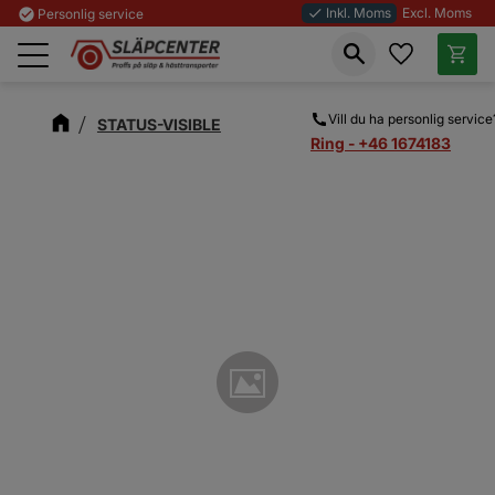
Inkl. Moms
Excl. Moms
check_circle
Personlig service
done
Favoriter
Kundva
Meny
Vill du ha personlig service
STATUS-VISIBLE
Ring - +46 1674183