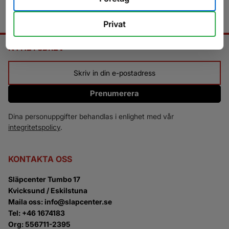
Privat
NYHETSBREV
Prenumerera
Dina personuppgifter behandlas i enlighet med vår
integritetspolicy
.
KONTAKTA OSS
Släpcenter Tumbo 17
Kvicksund / Eskilstuna
Maila oss: info@slapcenter.se
Tel: +46 1674183
Org: 556711-2395