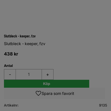
Slutbleck - keeper, fzv
Slutbleck - keeper, fzv
438
kr
Antal
-
+
Köp
Lägg till i favoriter
Artikelnr
9135