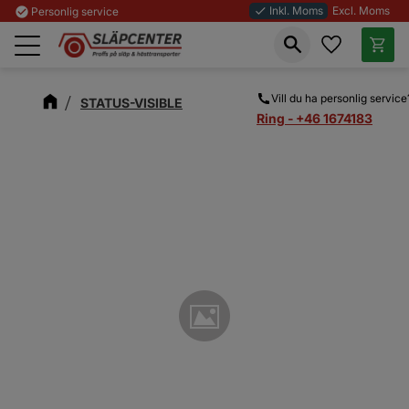
Inkl. Moms
Excl. Moms
check_circle
Personlig service
done
Favoriter
Kundva
Meny
Vill du ha personlig service
STATUS-VISIBLE
Ring - +46 1674183