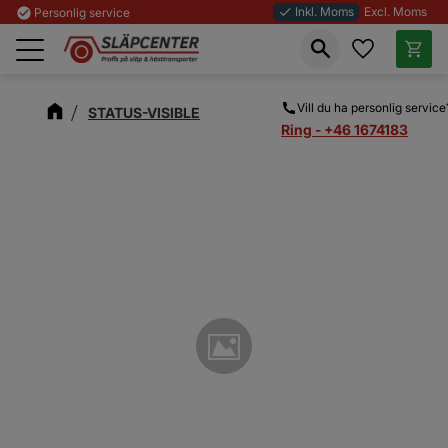
Inkl. Moms
Excl. Moms
check_circle
Personlig service
done
Favoriter
Kundva
Meny
Vill du ha personlig service
STATUS-VISIBLE
Ring - +46 1674183