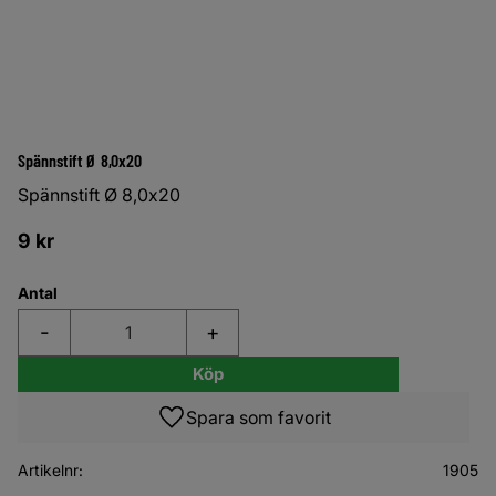
Spännstift Ø 8,0x20
Spännstift Ø 8,0x20
9
kr
Antal
-
+
Köp
Lägg till i favoriter
Artikelnr
1905