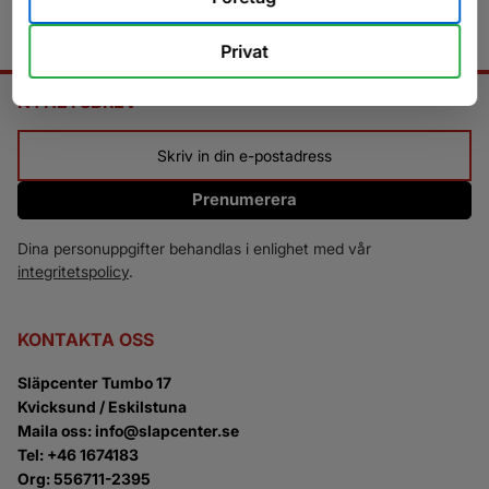
Privat
NYHETSBREV
Prenumerera
Dina personuppgifter behandlas i enlighet med vår
integritetspolicy
.
KONTAKTA OSS
Släpcenter Tumbo 17
Kvicksund / Eskilstuna
Maila oss: info@slapcenter.se
Tel: +46 1674183
Org: 556711-2395