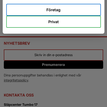
Företag
Privat
NYHETSBREV
Prenumerera
Dina personuppgifter behandlas i enlighet med vår
integritetspolicy
.
KONTAKTA OSS
Släpcenter Tumbo 17