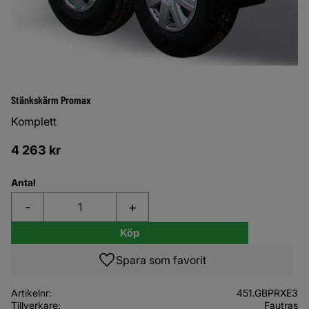
Stänkskärm Promax
Komplett
4 263
kr
Antal
-
+
Köp
Lägg till i favoriter
Artikelnr
451.GBPRXE3
Tillverkare
Fautras