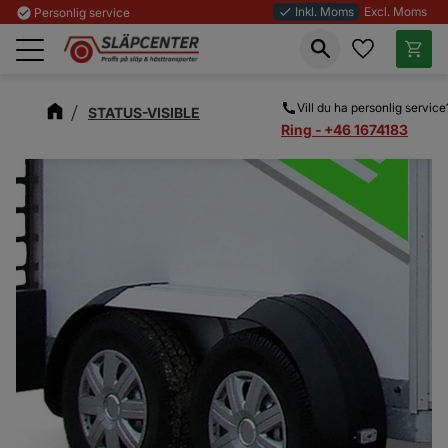
Inkl. Moms
Excl. Moms
check_circle
Personlig service
done
Favoriter
Kundva
Meny
Vill du ha personlig service
STATUS-VISIBLE
Ring - +46 1674183