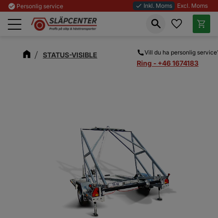
Inkl. Moms
Excl. Moms
check_circle
Personlig service
done
Favoriter
Kundva
Meny
Vill du ha personlig service
STATUS-VISIBLE
Ring - +46 1674183