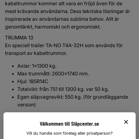
kabeltrummor kommer att vara en fröjd även för de
mest krävande användarna. Dess tekniska lösningar är
inspirerade av användarnas sublima behov. Allt är
genomtänkt, harmoniskt och ergonomiskt.
TRUMMA 13
En speciell trailer TA-NO T4A-32H som används för
transport av kabeltrummor.
Axlar: 1x1300 kg.
Max trummått: 2600x1740 mm.
Hjul: 185R14C
Totalvikt: från 751 till 1300 kg. var 50 kg.
Egen släpvagnsvikt: 550 kg. (för grundläggande
version)
Standard utrustning:
Välkommen till Släpcenter.se
Stålrör med en diameter på 83mm för transport av
Vill du handla som företag eller privatperson?
kabeltrummor