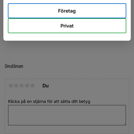
Manuell vinsch med transmissionssystem
Företag
Hjulklossar i plast (2 st.)
Automatiskt jockeyhjul
Privat
Gasfjäder som stödjer transportställets arbete
Stänkskydd integrerade med plattform
Omdömen
Du
Klicka på en stjärna för att sätta ditt betyg