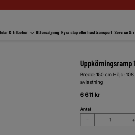
elar & tillbehör
Utförsäljning
Hyra släp eller hästtransport
Service & 
Uppkörningsramp 
Bredd: 150 cm Höjd: 108 
avlastning
6 611
kr
Antal
-
+