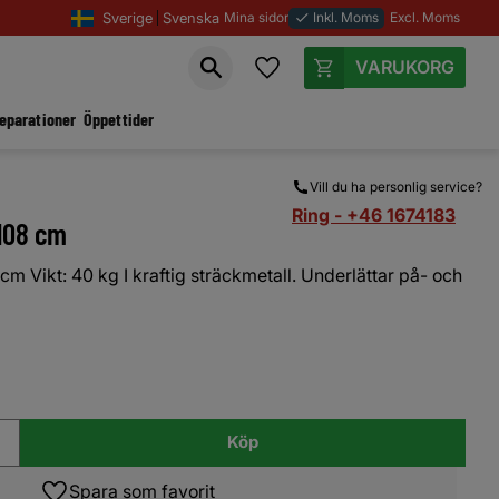
Sverige
Svenska
Mina sidor
Inkl. Moms
Excl. Moms
done
Favoriter
Kundvagn
reparationer
Öppettider
Vill du ha personlig service?
Ring - +46 1674183
108 cm
cm Vikt: 40 kg I kraftig sträckmetall. Underlättar på- och
Köp