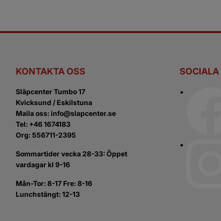
KONTAKTA OSS
SOCIALA
Släpcenter Tumbo 17
Kvicksund / Eskilstuna
Maila oss: info@slapcenter.se
Tel: +46 1674183
Org: 556711-2395
Sommartider vecka 28-33: Öppet
vardagar kl 9-16
Mån-Tor: 8-17 Fre: 8-16
Lunchstängt: 12-13