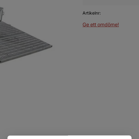
Artikelnr
Ge ett omdöme!