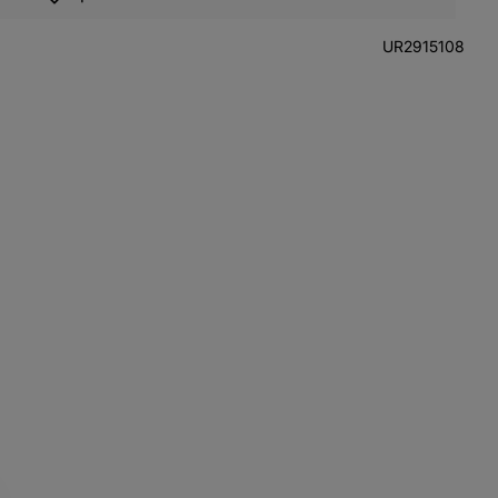
Lägg till i favoriter
UR2915108