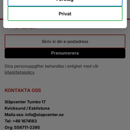
Privat
NYHETSBREV
Prenumerera
Dina personuppgifter behandlas i enlighet med vår
integritetspolicy
.
KONTAKTA OSS
Släpcenter Tumbo 17
Kvicksund / Eskilstuna
Maila oss: info@slapcenter.se
Tel: +46 1674183
Org: 556711-2395