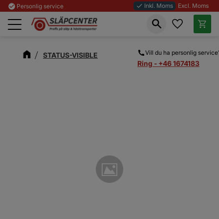
Inkl. Moms
Excl. Moms
check_circle
Personlig service
done
Favoriter
Kundva
Meny
Vill du ha personlig service
STATUS-VISIBLE
Ring - +46 1674183