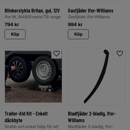
Blinkerslykta Britax, gul, 12V
Gasfjäder Ifor-Williams
Ifor-W, BIAB/Eventa/TB range
Gasfjäder Ifor-Williams
794
kr
994
kr
Köp
Köp
Lägg till i favoriter
Lägg 
Trailer-Aid Kit - Enkelt
Bladfjäder 2-bladig, Ifor-
däckbyte
Williams
Snabb och enkel hjälp för att
Bladfjäder 2-bladig, Ifor-