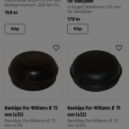
för bladfjäder
Flänsmutter M30x1,5 (nv: 46)
åtdragn.moment: 350 Nm För
U-bygel/Låsklämma 120 mm,
broms: 20-2425/1 (Ifor-
för bladfjäder
159
kr
Williams) För broms: 25-2025
179
kr
(Ifor-Williams)
Köp
Köp
Lägg till i favoriter
Lägg 
Navkåpa Ifor-Williams Ø 73
Navkåpa Ifor-Williams Ø 75
mm (x35)
mm (x32)
Navkåpa Ifor-Williams Ø 73
Navkåpa Ifor-Williams Ø 75
mm (x35)
mm (x32)