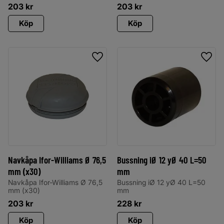
203
kr
203
kr
Köp
Köp
Lägg till i favoriter
Lägg 
Navkåpa Ifor-Williams Ø 76,5
Bussning iØ 12 yØ 40 L=50
mm (x30)
mm
Navkåpa Ifor-Williams Ø 76,5
Bussning iØ 12 yØ 40 L=50
mm (x30)
mm
203
kr
228
kr
Köp
Köp