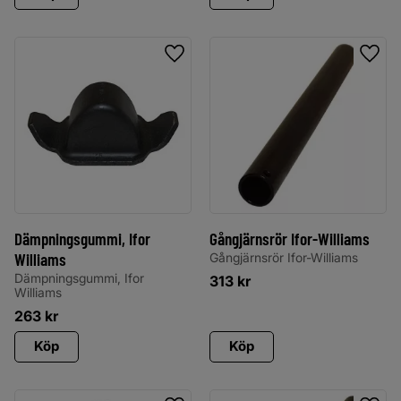
Lägg till i favoriter
Lägg 
Dämpningsgummi, Ifor
Gångjärnsrör Ifor-Williams
Williams
Gångjärnsrör Ifor-Williams
Dämpningsgummi, Ifor
313
kr
Williams
263
kr
Köp
Köp