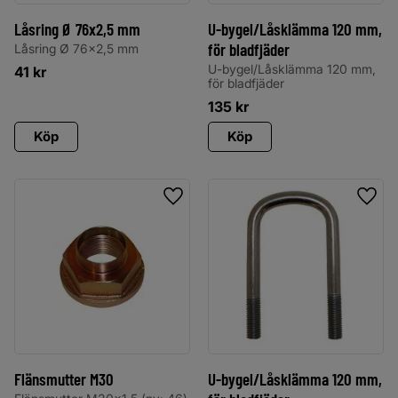
Låsring Ø 76x2,5 mm
U-bygel/Låsklämma 120 mm,
för bladfjäder
Låsring Ø 76x2,5 mm
U-bygel/Låsklämma 120 mm,
41
kr
för bladfjäder
135
kr
Köp
Köp
Lägg till i favoriter
Lägg 
Flänsmutter M30
U-bygel/Låsklämma 120 mm,