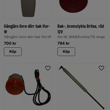
Gångjärn övre dörr bak Ifor-
Bak-, bromslykta Britax, röd
W
12V
Gångjärn övre dörr bak Ifor-W
Ifor-W, BIAB/Eventa/TB range
700
kr
794
kr
Köp
Köp
Lägg till i favoriter
Lägg 