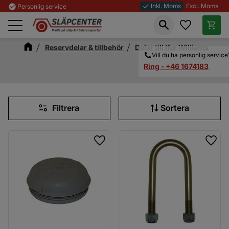
Inkl. Moms
Excl. Moms
check_circle
Personlig service
done
Favoriter
Kundva
Meny
Reservdelar & tillbehör
Delar till Ifor Williams
Vill du ha personlig service
Ring - +46 1674183
Filtrera
Sortera
Lägg till i favoriter
Lägg 