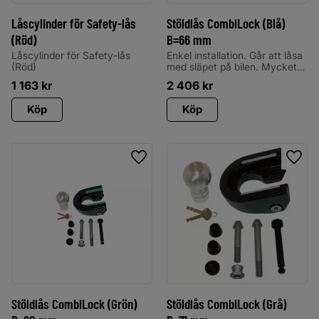
Låscylinder för Safety-lås
Stöldlås CombiLock (Blå)
(Röd)
B=66 mm
Låscylinder för Safety-lås
Enkel installation. Går att låsa
(Röd)
med släpet på bilen. Mycket
smidigt och säkert lås som är
1 163
kr
2 406
kr
godkänt av
stöldskyddsföreningen och
Köp
Köp
alla försäkringsbolag.
Lägg till i favoriter
Lägg 
Stöldlås CombiLock (Grön)
Stöldlås CombiLock (Grå)