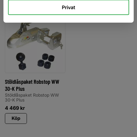
Privat
Lägg till i favoriter
Stöldlåspaket Robstop WW
30-K Plus
Stöldlåspaket Robstop WW
30-K Plus
4 469
kr
Köp