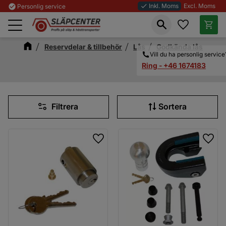
Inkl. Moms
Excl. Moms
check_circle
Personlig service
done
Favoriter
Kundva
Meny
Reservdelar & tillbehör
Lås
Godkända lås
Vill du ha personlig service
Ring - +46 1674183
Filtrera
Sortera
Lägg till i favoriter
Lägg 