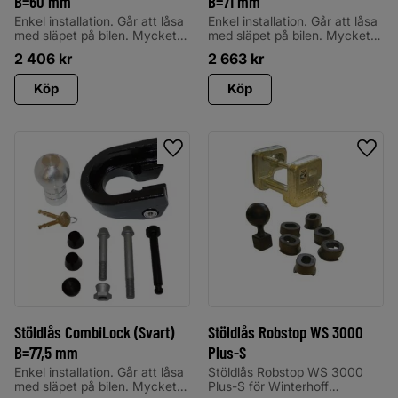
B=60 mm
B=71 mm
Enkel installation. Går att låsa
Enkel installation. Går att låsa
med släpet på bilen. Mycket
med släpet på bilen. Mycket
smidigt och säkert lås som är
smidigt och säkert lås som är
2 406
kr
2 663
kr
godkänt av
godkänt av
stöldskyddsföreningen och
stöldskyddsföreningen och
Köp
Köp
alla försäkringsbolag.
alla försäkringsbolag.
Lägg till i favoriter
Lägg 
Stöldlås CombiLock (Svart)
Stöldlås Robstop WS 3000
B=77,5 mm
Plus-S
Enkel installation. Går att låsa
Stöldlås Robstop WS 3000
med släpet på bilen. Mycket
Plus-S för Winterhoff