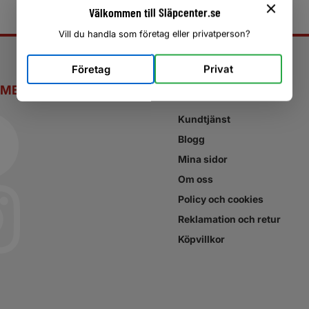
Välkommen till Släpcenter.se
Vill du handla som företag eller privatperson?
Företag
Privat
 MEDIER
SNABBLÄNKAR
Kundtjänst
Blogg
Mina sidor
Om oss
Policy och cookies
Reklamation och retur
Köpvillkor