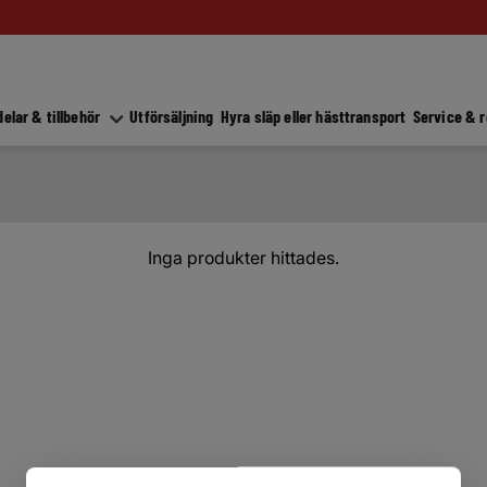
elar & tillbehör
Utförsäljning
Hyra släp eller hästtransport
Service & 
Inga produkter hittades.