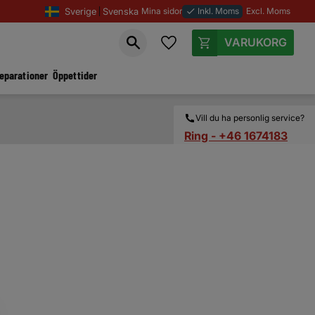
Sverige
Svenska
Mina sidor
Inkl. Moms
Excl. Moms
done
Favoriter
Kundvagn
reparationer
Öppettider
Vill du ha personlig service?
Ring - +46 1674183