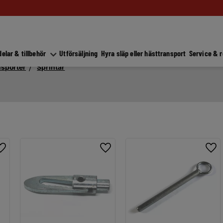
elar & tillbehör
Utförsäljning
Hyra släp eller hästtransport
Service & 
nsporter
Sprintar
Lägg till i favoriter
Lägg till i favoriter
Lägg