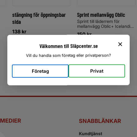
stängning för öppningsbar
Sprint mellanvägg Oblic
sida
Sprint till läderrem för
mellanvägg Oblic+ Icelandic
138
kr
Victorius
150
kr
Välkommen till Släpcenter.se
Köp
Köp
Vill du handla som företag eller privatperson?
Företag
Privat
 MEDIER
SNABBLÄNKAR
Kundtjänst