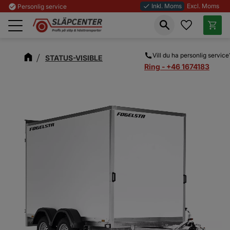
Inkl. Moms
Excl. Moms
check_circle
Personlig service
done
Favoriter
Kundva
Meny
Vill du ha personlig service
STATUS-VISIBLE
Ring - +46 1674183