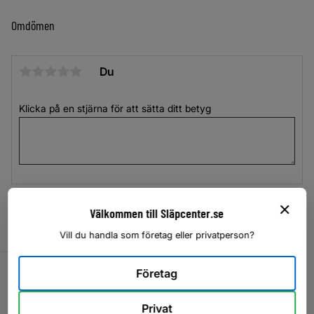
Omdömen
Du
Klicka på en stjärna för att sätta ditt betyg
Välkommen till Släpcenter.se
Vill du handla som företag eller privatperson?
Lägg till i favoriter
Lägg til
Företag
Privat