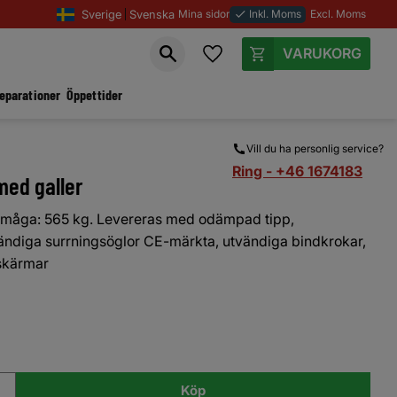
Sverige
Svenska
Mina sidor
Inkl. Moms
Excl. Moms
done
Favoriter
Kundvagn
reparationer
Öppettider
Vill du ha personlig service?
Ring - +46 1674183
med galler
förmåga: 565 kg. Levereras med odämpad tipp,
nvändiga surrningsöglor CE-märkta, utvändiga bindkrokar,
tskärmar
Köp