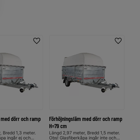
Lägg till i favoriter
Lägg till i
 med dörr och ramp
Förhöjningsläm med dörr och ramp
H=79 cm
Vid 
vinte
, Bredd 1,3 meter.
Längd 2,97 meter, Bredd 1,5 meter.
somm
åpa ingår ej och
Obs! Glasfiberkåpa ingår inte och
28