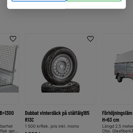
Lägg till i favoriter
Lägg till i favoriter
 B=1300
Dubbat vinterdäck på stålfälg165
Förhöjningsläm
R13C
H=63 cm
lbarhet
1 500 krRek. pris inkl. moms
Längd 2,5 meter
flak ger
Obs. Glasfiberk