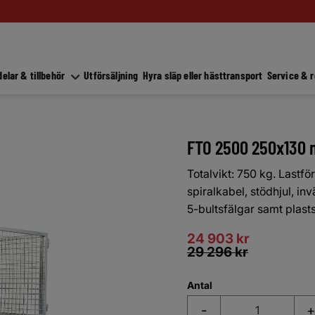
elar & tillbehör
Utförsäljning
Hyra släp eller hästtransport
Service & 
FTO 2500 250x130 
Totalvikt: 750 kg. Last
spiralkabel, stödhjul, i
5-bultsfälgar samt plas
Nedsatt pris:
24 903
kr
Ordinarie pris:
29 296
kr
Antal
-
+