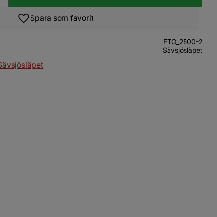
Lägg till i favoriter
FTO_2500-2
Sävsjösläpet
 Sävsjösläpet