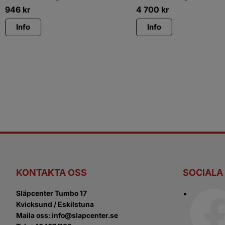
kostnadVid val av aluminiumfälg
ökad hållbarhet och tål tuff
946
kr
4 700
kr
istället för standard stålfälg
tillkommer denna kostnad
Info
Info
KONTAKTA OSS
SOCIALA
Släpcenter Tumbo 17
Kvicksund / Eskilstuna
Maila oss: info@slapcenter.se