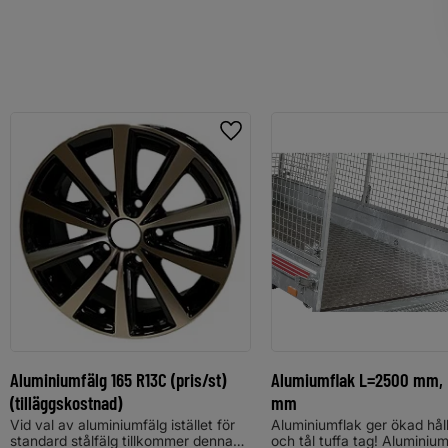
Lägg till i favoriter
Aluminiumfälg 165 R13C (pris/st)
Alumiumflak L=2500 mm,
(tilläggskostnad)
mm
Vid val av aluminiumfälg istället för
Aluminiumflak ger ökad hål
standard stålfälg tillkommer denna
och tål tuffa tag! Aluminium