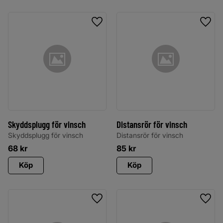
Lägg till i favoriter
Lägg 
Skyddsplugg för vinsch
Distansrör för vinsch
Skyddsplugg för vinsch
Distansrör för vinsch
68
kr
85
kr
Köp
Köp
Lägg till i favoriter
Lägg 