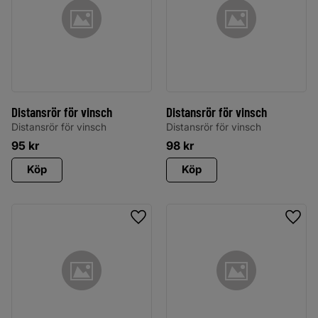
Distansrör för vinsch
Distansrör för vinsch
Distansrör för vinsch
Distansrör för vinsch
95
kr
98
kr
Köp
Köp
Lägg till i favoriter
Lägg 