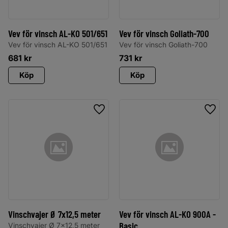
Vev för vinsch AL-KO 501/651
Vev för vinsch Goliath-700
Vev för vinsch AL-KO 501/651
Vev för vinsch Goliath-700
681
kr
731
kr
Köp
Köp
Lägg till i favoriter
Lägg 
Vinschvajer Ø 7x12,5 meter
Vev för vinsch AL-KO 900A -
Basic
Vinschvajer Ø 7x12,5 meter