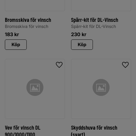
Bromsskiva för vinsch
Spärr-kit för DL-Vinsch
Bromsskiva för vinsch
Spärr-kit för DL-Vinsch
183
kr
230
kr
Köp
Köp
Lägg till i favoriter
Lägg 
Vev för vinsch DL
Skyddshuva för vinsch
900/1000/1100
(svart)