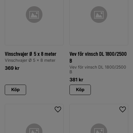
Vinschvajer Ø 5 x 8 meter
Vev för vinsch DL 1800/2500
B
Vinschvajer Ø 5 x 8 meter
Vev för vinsch DL 1800/2500
369
kr
B
381
kr
Köp
Köp
Lägg till i favoriter
Lägg 