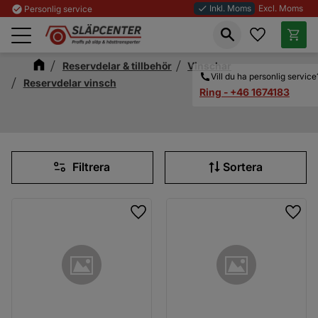
Inkl. Moms
Excl. Moms
check_circle
Personlig service
done
Favoriter
Kundva
Meny
Reservdelar & tillbehör
Vinschar
Vill du ha personlig service
Reservdelar vinsch
Ring - +46 1674183
Filtrera
Sortera
Lägg till i favoriter
Lägg 