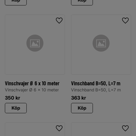
Lägg till i favoriter
Lägg 
Vinschvajer Ø 6 x 10 meter
Vinschband B=50, L=7 m
Vinschvajer Ø 6 x 10 meter
Vinschband B=50, L=7 m
350
kr
363
kr
Köp
Köp
Lägg till i favoriter
Lägg 