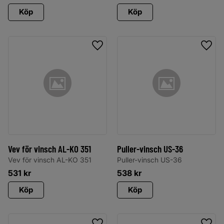
Köp
Köp
Lägg till i favoriter
Lägg 
Vev för vinsch AL-KO 351
Puller-vinsch US-36
Vev för vinsch AL-KO 351
Puller-vinsch US-36
531
kr
538
kr
Köp
Köp