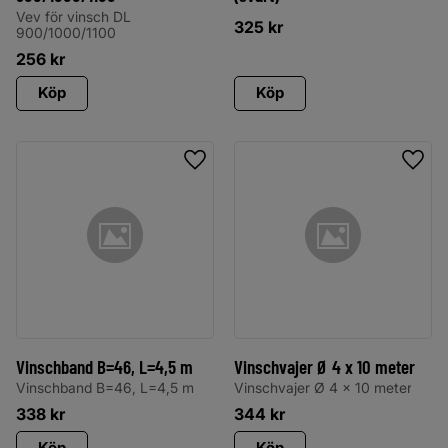
Vev för vinsch DL
325
kr
900/1000/1100
256
kr
Köp
Köp
Lägg till i favoriter
Lägg 
Vinschband B=46, L=4,5 m
Vinschvajer Ø 4 x 10 meter
Vinschband B=46, L=4,5 m
Vinschvajer Ø 4 x 10 meter
338
kr
344
kr
Köp
Köp