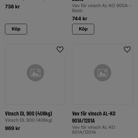
Vev för vinsch AL-KO 900A -
738
kr
Basic
744
kr
Köp
Köp
Lägg till i favoriter
Lägg 
Vinsch DL 900 (408kg)
Vev för vinsch AL-KO
901A/1201A
Vinsch DL 900 (408kg)
Vev för vinsch AL-KO
969
kr
901A/1201A