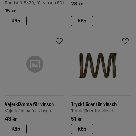
Rundstift 5x20, för vinsch 501
28
kr
15
kr
Köp
Köp
Lägg till i favoriter
Lägg 
Vajerklämma för vinsch
Tryckfjäder för vinsch
Vajerklämma för vinsch
Tryckfjäder för vinsch
43
kr
51
kr
Köp
Köp