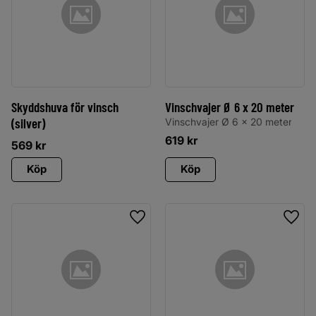
Skyddshuva för vinsch
Vinschvajer Ø 6 x 20 meter
(silver)
Vinschvajer Ø 6 x 20 meter
619
kr
569
kr
Köp
Köp
Lägg till i favoriter
Lägg 