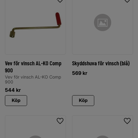
Lägg till i favoriter
Lägg 
Vev för vinsch AL-KO Comp
Skyddshuva för vinsch (blå)
900
569
kr
Vev för vinsch AL-KO Comp
900
544
kr
Köp
Köp
Lägg till i favoriter
Lägg 